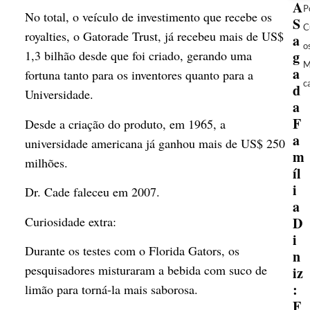
A
P
No total, o veículo de investimento que recebe os
S
C
royalties, o Gatorade Trust, já recebeu mais de US$
a
o
g
1,3 bilhão desde que foi criado, gerando uma
M
a
fortuna tanto para os inventores quanto para a
c
d
Universidade.
a
F
Desde a criação do produto, em 1965, a
a
universidade americana já ganhou mais de US$ 250
m
milhões.
íl
i
Dr. Cade faleceu em 2007.
a
Curiosidade extra:
D
i
Durante os testes com o Florida Gators, os
n
pesquisadores misturaram a bebida com suco de
iz
:
limão para torná-la mais saborosa.
F