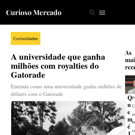
Curioso Mercado
Curiosidades
As
A universidade que ganha
mai
milhões com royalties do
rec
Gatorade
Entenda como uma universidade ganha milhões de
dólares com o Gatorade
Q
P
u
C
e
o
m
M
é
c
J