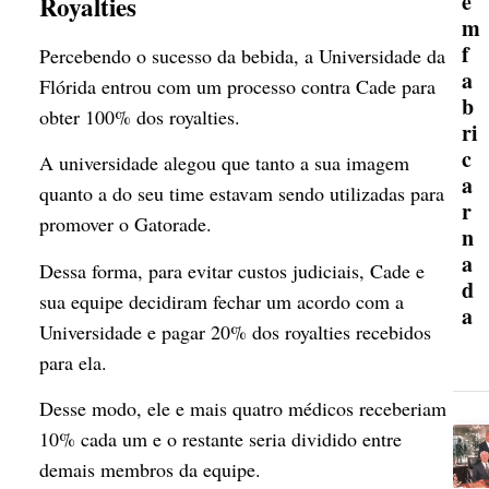
e
Royalties
m
f
Percebendo o sucesso da bebida, a Universidade da
a
Flórida entrou com um processo contra Cade para
b
obter 100% dos royalties.
ri
c
A universidade alegou que tanto a sua imagem
a
quanto a do seu time estavam sendo utilizadas para
r
promover o Gatorade.
n
a
Dessa forma, para evitar custos judiciais, Cade e
d
sua equipe decidiram fechar um acordo com a
a
Universidade e pagar 20% dos royalties recebidos
para ela.
Desse modo, ele e mais quatro médicos receberiam
10% cada um e o restante seria dividido entre
demais membros da equipe.