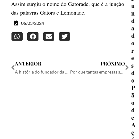
Assim surgiu o nome do Gatorade, que é a junção
u
n
das palavras Gators e Lemonade.
d
06/03/2024
a
d
o
r
e
ANTERIOR
PRÓXIMO
s
d
A história do fundador da Varig
Por que tantas empresas são incorporadas em Delaware?
o
P
ã
o
d
e
A
ç