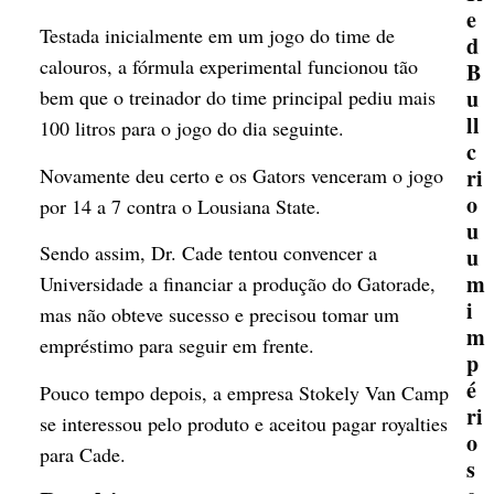
e
Testada inicialmente em um jogo do time de
d
calouros, a fórmula experimental funcionou tão
B
u
bem que o treinador do time principal pediu mais
ll
100 litros para o jogo do dia seguinte.
c
ri
Novamente deu certo e os Gators venceram o jogo
o
por 14 a 7 contra o Lousiana State.
u
Sendo assim, Dr. Cade tentou convencer a
u
m
Universidade a financiar a produção do Gatorade,
i
mas não obteve sucesso e precisou tomar um
m
empréstimo para seguir em frente.
p
é
Pouco tempo depois, a empresa Stokely Van Camp
ri
se interessou pelo produto e aceitou pagar royalties
o
para Cade.
s