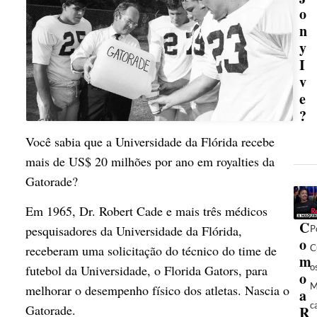
o
n
y
I
v
e
?
Você sabia que a Universidade da Flórida recebe
mais de US$ 20 milhões por ano em royalties da
Gatorade?
Em 1965, Dr. Robert Cade e mais três médicos
C
pesquisadores da Universidade da Flórida,
P
o
C
receberam uma solicitação do técnico do time de
m
o
futebol da Universidade, o Florida Gators, para
o
M
melhorar o desempenho físico dos atletas. Nascia o
a
c
Gatorade.
R