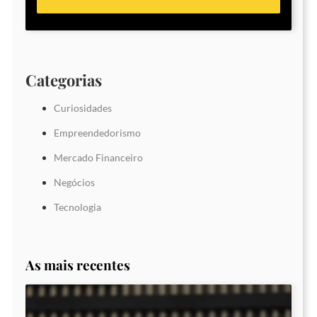
Categorias
Curiosidades
Empreendedorismo
Mercado Financeiro
Negócios
Tecnologia
As mais recentes