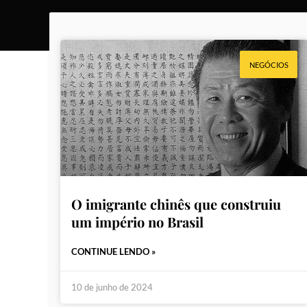
NEGÓCIOS
O imigrante chinês que construiu
um império no Brasil
CONTINUE LENDO »
10 de junho de 2024