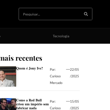
o
Tecnologia
mais recentes
Quem é Jony Ive?
Por:
22/05
Curioso
/2025
Mercado
Como a Red Bull
Por:
15/05
criou um império sem
fabricar nada
Curioso
/2025