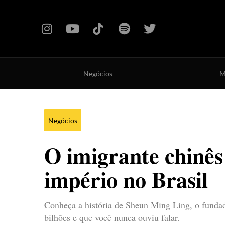
Negócios
M
Negócios
O imigrante chinês
império no Brasil
Conheça a história de Sheun Ming Ling, o fundad
bilhões e que você nunca ouviu falar.