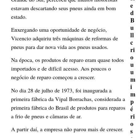
e
estavam descartando seus pneus ainda em bom
d
estado.
B
u
Enxergando uma oportunidade de negócio,
ll
Vicencio adquiriu três máquinas de reformas de
c
pneus para dar nova vida aos pneus usados.
ri
o
Na época, os produtos de reparo eram quase todos
u
importados e de difícil acesso. Aos poucos o
u
negócio de reparo começou a crescer.
m
i
No dia 28 de julho de 1973, foi inaugurada a
m
primeira fábrica da Vipal Borrachas, considerada a
p
primeira fábrica do Brasil de produtos para reparos
é
ri
a frio de pneus e câmaras de ar.
o
A partir daí, a empresa não parou mais de crescer.
s