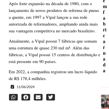
e
Após forte expansão na década de 1980, com o
m
lançamento de novos produtos de reforma de pneus
f
a quente, em 1997 a Vipal lançou a sua rede
a
b
autorizada de reformadores, ampliando ainda mais
ri
sua vantagem competitiva no mercado brasileiro.
c
a
Atualmente, a Vipal possui 7 fábricas que somam
r
uma estrutura de quase 230 mil m². Além das
n
fábricas, a Vipal possui 15 centros de distribuição e
a
está presente em 90 países.
d
a
Em 2022, a companhia registrou um lucro líquido
de R$ 178,4 milhões.
11/06/2024