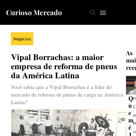
Curioso Mercado
Negócios
As
Vipal Borrachas: a maior
mai
empresa de reforma de pneus
rec
da América Latina
Você sabia que a Vipal Borrachas é a líder do
mercado de reforma de pneus de carga na América
Q
P
Latina?
u
C
e
o
m
M
é
c
J