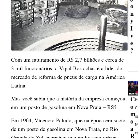
o
n
y
I
v
e
?
Com um faturamento de R$ 2,7 bilhões e cerca de
3 mil funcionários, a Vipal Borrachas é a líder do
mercado de reforma de pneus de carga na América
Latina.
C
Mas você sabia que a história da empresa começou
P
o
em um posto de gasolina em Nova Prata – RS?
C
m
o
Em 1964, Vicencio Paludo, que na época era sócio
o
M
a
de um posto de gasolina em Nova Prata, no Rio
c
R
Grande do Sul, percebeu que muitos motoristas