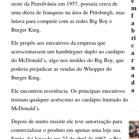
e
oeste da Pensilvânia em 1957, possuía cerca de
m
uma dúzia de franquias na área de Pittsburgh, mas
f
lutava para competir com as redes Big Boy e
a
b
Burger King.
ri
Ele propôs aos executivos da empresa que
c
acrescentassem um hambúrguer duplo ao cardápio
a
r
do McDonald’s, algo nos moldes do Big Boy, que
n
poderia prejudicar as vendas do Whopper do
a
Burger King.
d
a
Ele encontrou resistência. Os principais executivos
temiam qualquer acréscimo ao cardápio limitado do
McDonald’s.
Depois de muito insistir ele teve autorização para
comercializar o produto em apenas uma loja sua.
Então, foi lançado em 22 de abril de 1967, o Big