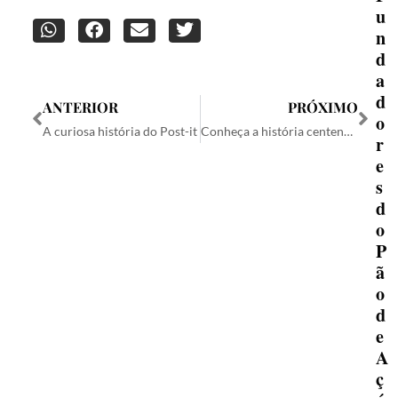
u
n
d
a
d
ANTERIOR
PRÓXIMO
o
A curiosa história do Post-it
Conheça a história centenária da Catupiry
r
e
s
d
o
P
ã
o
d
e
A
ç