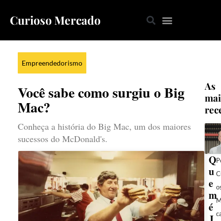
Curioso Mercado
Empreendedorismo
As
Você sabe como surgiu o Big
mai
Mac?
rec
Conheça a história do Big Mac, um dos maiores
sucessos do McDonald's.
Q
P
u
C
e
o
m
M
é
c
J