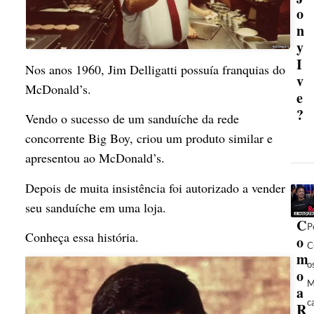
o
n
y
I
Nos anos 1960, Jim Delligatti possuía franquias do
v
McDonald’s.
e
?
Vendo o sucesso de um sanduíche da rede
concorrente Big Boy, criou um produto similar e
apresentou ao McDonald’s.
Depois de muita insistência foi autorizado a vender
seu sanduíche em uma loja.
C
P
Conheça essa história.
o
C
m
o
o
M
a
c
R