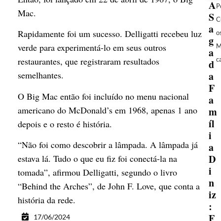
A
P
Mac.
S
C
a
Rapidamente foi um sucesso. Delligatti recebeu luz
o
g
verde para experimentá-lo em seus outros
M
a
c
restaurantes, que registraram resultados
d
a
semelhantes.
F
O Big Mac então foi incluído no menu nacional
a
americano do McDonald’s em 1968, apenas 1 ano
m
íl
depois e o resto é história.
i
“Não foi como descobrir a lâmpada. A lâmpada já
a
D
estava lá. Tudo o que eu fiz foi conectá-la na
i
tomada”, afirmou Delligatti, segundo o livro
n
“Behind the Arches”, de John F. Love, que conta a
iz
história da rede.
:
F
17/06/2024