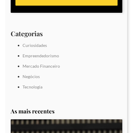
Categorias
Curiosidades
Empreendedorismo
Mercado Financeiro
Negócios
Tecnologia
As mais recentes