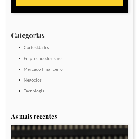
Categorias
Curiosidades
Empreendedorismo
Mercado Financeiro
Negócios
Tecnologia
As mais recentes