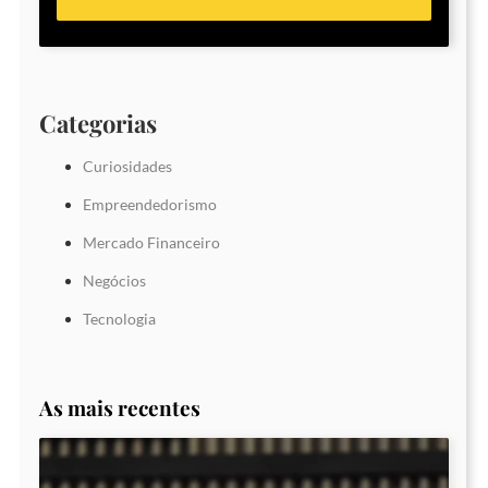
Categorias
Curiosidades
Empreendedorismo
Mercado Financeiro
Negócios
Tecnologia
As mais recentes