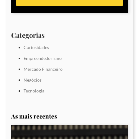
Categorias
Curiosidades
Empreendedorismo
Mercado Financeiro
Negócios
Tecnologia
As mais recentes