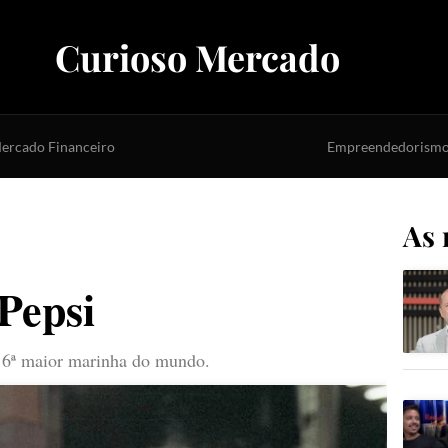
Curioso Mercado
ercado Financeiro
Empreendedorism
As 
Pepsi
a 6ª maior marinha do mundo.