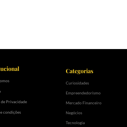
tucional
Categorias
somos
Curiosidades
o
Empreendedorismo
a de Privacidade
Mercado Financeiro
e condições
Negócios
Tecnologia