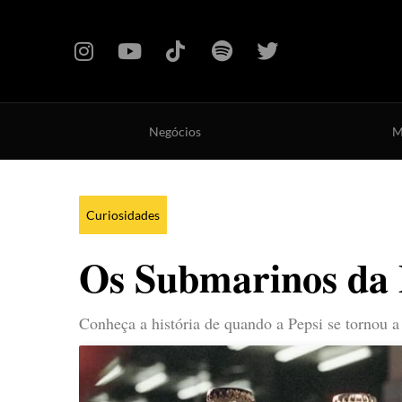
Negócios
M
Curiosidades
Os Submarinos da 
Conheça a história de quando a Pepsi se tornou 