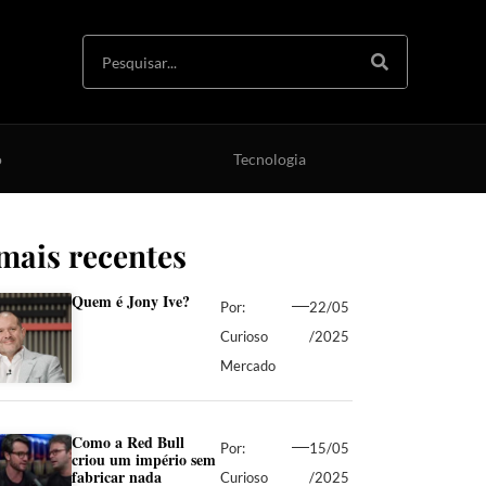
o
Tecnologia
mais recentes
Quem é Jony Ive?
Por:
22/05
Curioso
/2025
Mercado
Como a Red Bull
Por:
15/05
criou um império sem
fabricar nada
Curioso
/2025