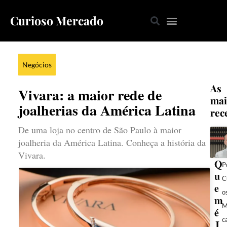
Curioso Mercado
Negócios
As
Vivara: a maior rede de
mai
joalherias da América Latina
rec
De uma loja no centro de São Paulo à maior
joalheria da América Latina. Conheça a história da
Vivara.
Q
P
u
C
e
o
m
M
é
c
J