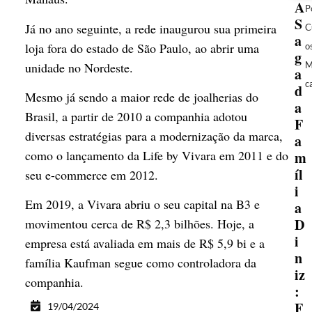
A
P
S
Já no ano seguinte, a rede inaugurou sua primeira
C
a
loja fora do estado de São Paulo, ao abrir uma
o
g
unidade no Nordeste.
M
a
c
d
Mesmo já sendo a maior rede de joalherias do
a
Brasil, a partir de 2010 a companhia adotou
F
diversas estratégias para a modernização da marca,
a
como o lançamento da Life by Vivara em 2011 e do
m
íl
seu e-commerce em 2012.
i
Em 2019, a Vivara abriu o seu capital na B3 e
a
D
movimentou cerca de R$ 2,3 bilhões. Hoje, a
i
empresa está avaliada em mais de R$ 5,9 bi e a
n
família Kaufman segue como controladora da
iz
companhia.
:
F
19/04/2024