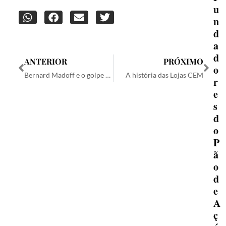
u
n
d
a
d
ANTERIOR
PRÓXIMO
o
Bernard Madoff e o golpe de US$ 65 bilhões
A história das Lojas CEM
r
e
s
d
o
P
ã
o
d
e
A
ç