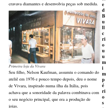
e
cravava diamantes e desenvolvia peças sob medida.
d
B
u
ll
c
ri
o
u
u
m
Primeira loja da Vivara
i
Seu filho, Nelson Kaufman, assumiu o comando do
m
ateliê em 1976 e pouco tempo depois, deu o nome
p
é
de Vivara, inspirado numa ilha da Itália, pois
ri
achava que a sonoridade da palavra combinava com
o
o seu negócio principal, que era a produção de
s
joias.