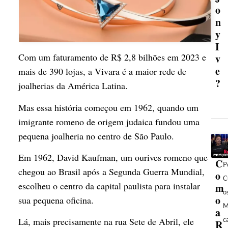
o
n
y
I
Com um faturamento de R$ 2,8 bilhões em 2023 e
v
e
mais de 390 lojas, a Vivara é a maior rede de
?
joalherias da América Latina.
Mas essa história começou em 1962, quando um
imigrante romeno de origem judaica fundou uma
pequena joalheria no centro de São Paulo.
Em 1962, David Kaufman, um ourives romeno que
C
P
chegou ao Brasil após a Segunda Guerra Mundial,
o
C
escolheu o centro da capital paulista para instalar
m
o
o
sua pequena oficina.
M
a
c
Lá, mais precisamente na rua Sete de Abril, ele
R