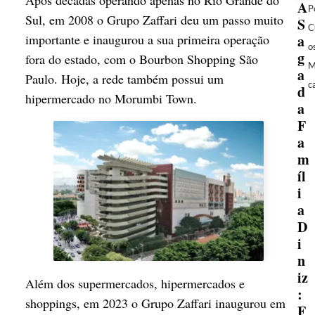
A
P
Sul, em 2008 o Grupo Zaffari deu um passo muito
S
C
importante e inaugurou a sua primeira operação
a
o
g
fora do estado, com o Bourbon Shopping São
M
a
Paulo. Hoje, a rede também possui um
c
d
hipermercado no Morumbi Town.
a
F
a
m
íl
i
a
D
i
n
iz
Além dos supermercados, hipermercados e
:
shoppings, em 2023 o Grupo Zaffari inaugurou em
F