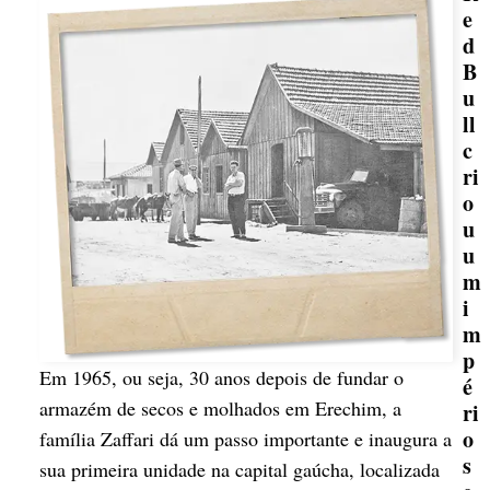
e
d
B
u
ll
c
ri
o
u
u
m
i
m
p
Em 1965, ou seja, 30 anos depois de fundar o
é
armazém de secos e molhados em Erechim, a
ri
o
família Zaffari dá um passo importante e inaugura a
s
sua primeira unidade na capital gaúcha, localizada