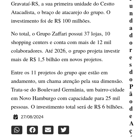
Gravataí-RS, a sua primeira unidade do Cestto
u
Atacadista, o braço de atacarejo do grupo. O
n
d
investimento foi de R$ 100 milhões.
a
No total, o Grupo Zaffari possui 37 lojas, 10
d
o
shopping centers e conta com mais de 12 mil
r
colaboradores. Até 2026, o grupo projeta investir
e
mais de R$ 1,5 bilhão em novos projetos.
s
d
Entre os 11 projetos do grupo que estão em
o
andamento, um chama atenção pela sua dimensão.
P
Trata-se do Boulevard Germânia, um bairro-cidade
ã
em Novo Hamburgo com capacidade para 25 mil
o
pessoas. O investimento total será de R$ 6 bilhões.
d
e
27/08/2024
A
ç