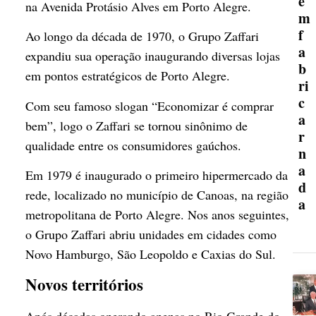
e
na Avenida Protásio Alves em Porto Alegre.
m
f
Ao longo da década de 1970, o Grupo Zaffari
a
expandiu sua operação inaugurando diversas lojas
b
em pontos estratégicos de Porto Alegre.
ri
c
Com seu famoso slogan “Economizar é comprar
a
bem”, logo o Zaffari se tornou sinônimo de
r
qualidade entre os consumidores gaúchos.
n
a
Em 1979 é inaugurado o primeiro hipermercado da
d
rede, localizado no município de Canoas, na região
a
metropolitana de Porto Alegre. Nos anos seguintes,
o Grupo Zaffari abriu unidades em cidades como
Novo Hamburgo, São Leopoldo e Caxias do Sul.
Novos territórios
Após décadas operando apenas no Rio Grande do