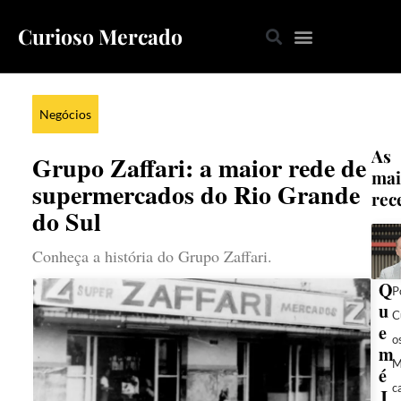
Curioso Mercado
Negócios
As
Grupo Zaffari: a maior rede de
mai
supermercados do Rio Grande
rec
do Sul
Conheça a história do Grupo Zaffari.
Q
P
u
C
e
o
m
M
é
c
J