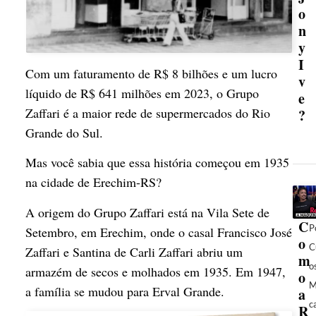
o
n
y
I
Com um faturamento de R$ 8 bilhões e um lucro
v
líquido de R$ 641 milhões em 2023, o Grupo
e
Zaffari é a maior rede de supermercados do Rio
?
Grande do Sul.
Mas você sabia que essa história começou em 1935
na cidade de Erechim-RS?
A origem do Grupo Zaffari está na Vila Sete de
C
P
Setembro, em Erechim, onde o casal Francisco José
o
C
Zaffari e Santina de Carli Zaffari abriu um
m
o
armazém de secos e molhados em 1935. Em 1947,
o
M
a família se mudou para Erval Grande.
a
c
R