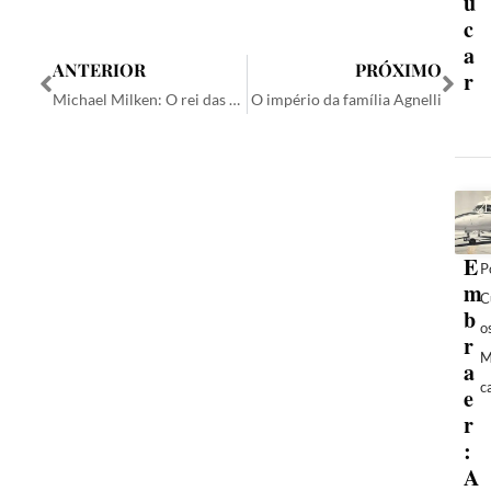
ú
c
a
ANTERIOR
PRÓXIMO
r
Michael Milken: O rei das Junk Bonds
O império da família Agnelli
E
P
m
C
b
o
r
M
a
c
e
r
:
A