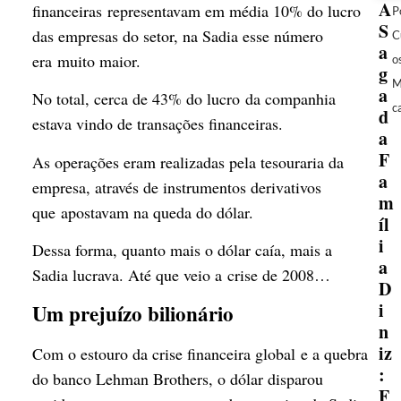
A
financeiras representavam em média 10% do lucro
P
S
das empresas do setor, na Sadia esse número
C
a
era muito maior.
o
g
M
a
No total, cerca de 43% do lucro da companhia
c
d
estava vindo de transações financeiras.
a
F
As operações eram realizadas pela tesouraria da
a
empresa, através de instrumentos derivativos
m
que apostavam na queda do dólar.
íl
i
Dessa forma, quanto mais o dólar caía, mais a
a
Sadia lucrava. Até que veio a crise de 2008…
D
i
Um prejuízo bilionário
n
iz
Com o estouro da crise financeira global e a quebra
:
do banco Lehman Brothers, o dólar disparou
F