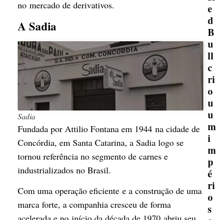
no mercado de derivativos.
e
d
A Sadia
B
u
ll
c
ri
o
u
u
Sadia
m
Fundada por Attilio Fontana em 1944 na cidade de
i
Concórdia, em Santa Catarina, a Sadia logo se
m
tornou referência no segmento de carnes e
p
industrializados no Brasil.
é
ri
Com uma operação eficiente e a construção de uma
o
marca forte, a companhia cresceu de forma
s
acelerada e no início da década de 1970 abriu seu