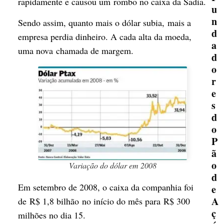
rapidamente e causou um rombo no caixa da Sadia.
u
n
Sendo assim, quanto mais o dólar subia, mais a
d
empresa perdia dinheiro. A cada alta da moeda,
a
uma nova chamada de margem.
d
o
r
e
s
d
o
P
ã
o
Variação do dólar em 2008
d
Em setembro de 2008, o caixa da companhia foi
e
A
de R$ 1,8 bilhão no início do mês para R$ 300
ç
milhões no dia 15.