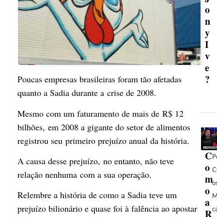
o
n
y
I
v
e
?
Poucas empresas brasileiras foram tão afetadas
quanto a Sadia durante a crise de 2008.
Mesmo com um faturamento de mais de R$ 12
bilhões, em 2008 a gigante do setor de alimentos
registrou seu primeiro prejuízo anual da história.
C
P
A causa desse prejuízo, no entanto, não teve
o
C
relação nenhuma com a sua operação.
m
o
o
Relembre a história de como a Sadia teve um
M
a
prejuízo bilionário e quase foi à falência ao apostar
c
R