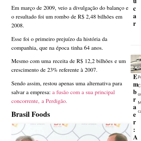
ú
c
Em março de 2009, veio a divulgação do balanço e
a
o resultado foi um rombo de R$ 2,48 bilhões em
r
2008.
Esse foi o primeiro prejuízo da história da
companhia, que na época
tinha 64 anos.
Mesmo com uma receita de R$ 12,2 bilhões e um
crescimento de 23% referente à 2007.
E
P
Sendo assim, restou apenas uma alternativa para
m
C
b
salvar a empresa:
a fusão com a sua principal
o
r
concorrente, a Perdigão.
M
a
c
Brasil Foods
e
r
:
A