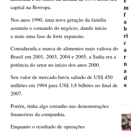
e
m
capital na Bovespa.
f
Nos anos 1990, uma nova geração da família
a
assumiu o comando do negócio, dando início
b
ri
a mais uma fase de forte expansão.
c
Considerada a marca de alimentos mais valiosa do
a
r
Brasil em 2001, 2003, 2004 e 2005, a Sadia era a
n
potência do setor no início dos anos 2000.
a
d
Seu valor de mercado havia saltado de US$ 450
a
milhões em 1994 para US$ 3,8 bilhões no final de
2007.
Porém, tinha algo estranho nas demonstrações
financeiras da companhia.
Enquanto o resultado de operações