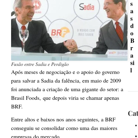
s
a
s
d
o
B
r
a
si
Fusão entre Sadia e Perdigão
l
Após meses de negociação e o apoio do governo
para salvar a Sadia da falência, em maio de 2009
foi anunciada a criação de uma gigante do setor: a
Brasil Foods, que depois viria se chamar apenas
BRF.
Cat
Entre altos e baixos nos anos seguintes, a BRF
conseguiu se consolidar como uma das maiores
empresas do mercado.